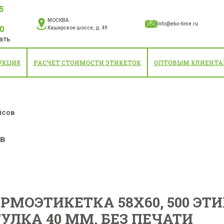
5
МОСКВА
Info@eko-time.ru
10
Каширское шоссе, д. 49
ать
УКЦИЯ
РАСЧЕТ СТОИМОСТИ ЭТИКЕТОК
ОПТОВЫМ КЛИЕНТ
йсов
ов
РМОЭТИКЕТКА 58X60, 500 ЭТИ
УЛКА 40 ММ, БЕЗ ПЕЧАТИ