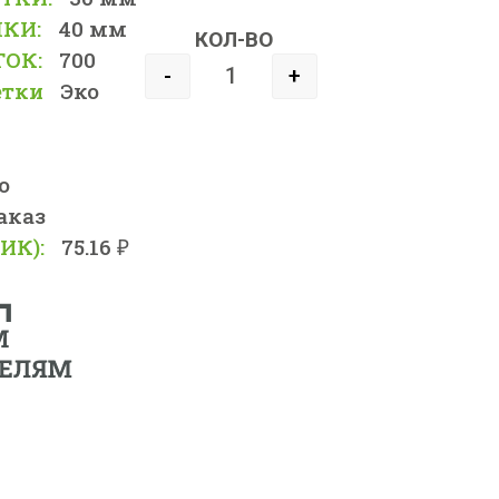
КИ:
40 мм
КОЛ-ВО
ТОК:
700
-
+
етки
Эко
о
аказ
ИК):
75.16 ₽