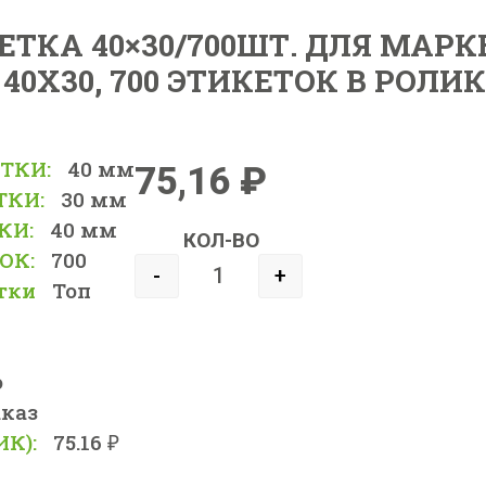
ТКА 40×30/700ШТ. ДЛЯ МАРК
 40X30, 700 ЭТИКЕТОК В РОЛИК
ТКИ:
40 мм
75,16
₽
ТКИ:
30 мм
КИ:
40 мм
КОЛ-ВО
ОК:
700
-
+
тки
Топ
о
аказ
ИК):
75.16 ₽