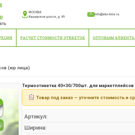
5
МОСКВА
Info@eko-time.ru
10
Каширское шоссе, д. 49
ать
УКЦИЯ
РАСЧЕТ СТОИМОСТИ ЭТИКЕТОК
ОПТОВЫМ КЛИЕНТ
ов (юр лица)
Термоэтикетка 40×30/700шт. для маркетплейсов 
Товар под заказ — уточните стоимость и с
Артикул:
Ширина: