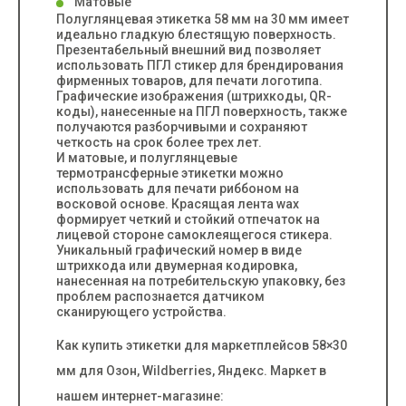
Матовые
Полуглянцевая этикетка 58 мм на 30 мм имеет
идеально гладкую блестящую поверхность.
Презентабельный внешний вид позволяет
использовать ПГЛ стикер для брендирования
фирменных товаров, для печати логотипа.
Графические изображения (штрихкоды, QR-
коды), нанесенные на ПГЛ поверхность, также
получаются разборчивыми и сохраняют
четкость на срок более трех лет.
И матовые, и полуглянцевые
термотрансферные этикетки можно
использовать для печати риббоном на
восковой основе. Красящая лента wax
формирует четкий и стойкий отпечаток на
лицевой стороне самоклеящегося стикера.
Уникальный графический номер в виде
штрихкода или двумерная кодировка,
нанесенная на потребительскую упаковку, без
проблем распознается датчиком
сканирующего устройства.
Как купить этикетки для маркетплейсов 58×30
мм для Озон, Wildberries, Яндекс. Маркет в
нашем интернет-магазине: