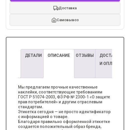
воздействие света или трения. Отличный выбор для
Доставка
поставщиков, которым важна скорость, объём и разумная
экономия без переплаты за дополнительные защитные
свойства.
Самовывоз
ДЕТАЛИ
ОПИСАНИЕ
ОТЗЫВЫ
ДОСТАВКА
И ОПЛАТА
Мы предлагаем прочные качественные
наклейки, соответствующие требованиям
ГОСТ Р 51074-2003, ФЗ РФ № 2300-1 «О защите
прав потребителей» и другим отраслевым
стандартам.
Этикетка сегодня — не просто идентификатор
с информацией о товаре.
Благодаря правильно оформленной этикетке
создается положительный образ бренда,